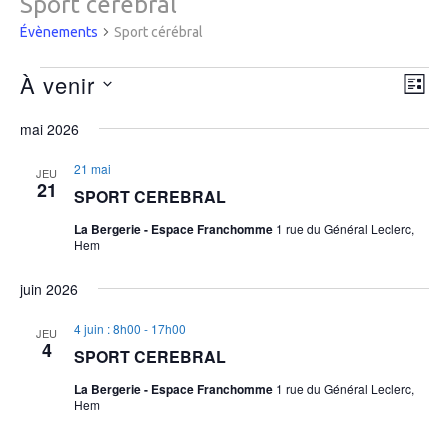
Sport cérébral
Évènements
Sport cérébral
Évènements
Navi
À venir
Nav
LIST
par
de
Sélectionnez
cons
vue
mai 2026
une
Évè
date.
21 mai
JEU
21
SPORT CEREBRAL
La Bergerie - Espace Franchomme
1 rue du Général Leclerc,
Hem
juin 2026
4 juin : 8h00
-
17h00
JEU
4
SPORT CEREBRAL
La Bergerie - Espace Franchomme
1 rue du Général Leclerc,
Hem