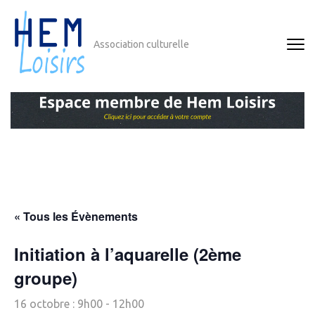
Aller
au
contenu
Association culturelle
(Pressez
Entrée)
« Tous les Évènements
Initiation à l’aquarelle (2ème
groupe)
16 octobre : 9h00
-
12h00