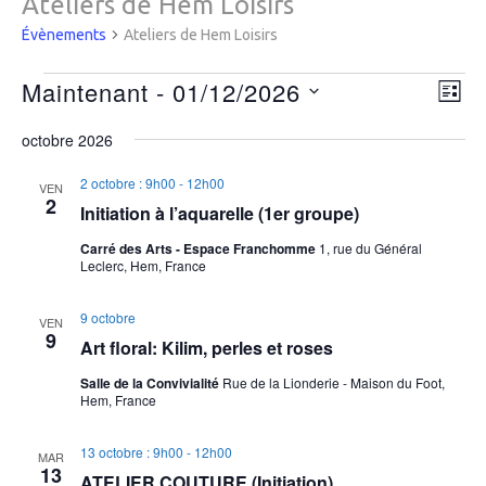
Ateliers de Hem Loisirs
Évènements
Ateliers de Hem Loisirs
Évènements
Navi
Maintenant
 - 
01/12/2026
Nav
LIST
par
de
Sélectionnez
cons
vue
octobre 2026
une
Évè
date.
2 octobre : 9h00
-
12h00
VEN
2
Initiation à l’aquarelle (1er groupe)
Carré des Arts - Espace Franchomme
1, rue du Général
Leclerc, Hem, France
9 octobre
VEN
9
Art floral: Kilim, perles et roses
Salle de la Convivialité
Rue de la Lionderie - Maison du Foot,
Hem, France
13 octobre : 9h00
-
12h00
MAR
13
ATELIER COUTURE (Initiation)