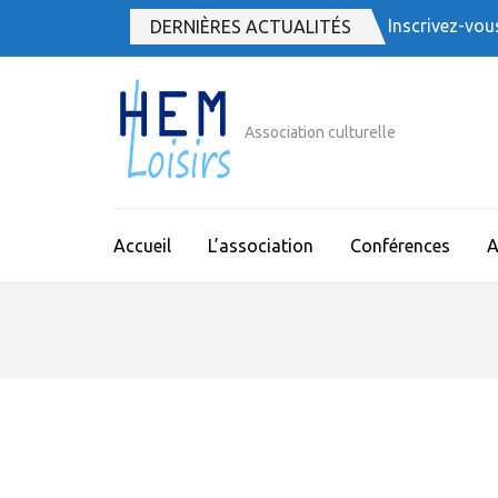
Aller
Inscrivez-vou
DERNIÈRES ACTUALITÉS
au
contenu
(Pressez
Entrée)
Association culturelle
Accueil
L’association
Conférences
A