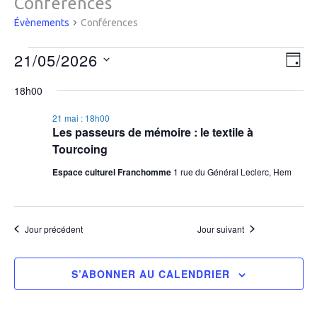
Conférences
Évènements
Conférences
Évènements
Navi
21/05/2026
Nav
JOUR
for
par
de
Sélectionnez
21
cons
18h00
vue
une
mai
Évè
date.
21 mai : 18h00
2026
Les passeurs de mémoire : le textile à
Tourcoing
Espace culturel Franchomme
1 rue du Général Leclerc, Hem
Jour précédent
Jour suivant
S’ABONNER AU CALENDRIER