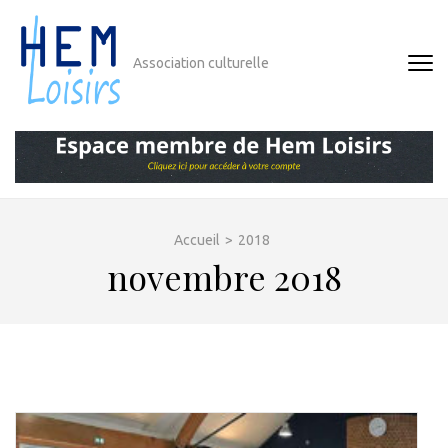
Aller
au
contenu
Association culturelle
(Pressez
Entrée)
Accueil
>
2018
novembre 2018