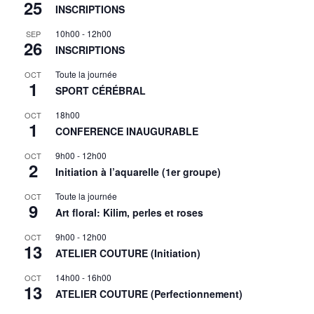
25
INSCRIPTIONS
10h00
-
12h00
SEP
26
INSCRIPTIONS
Toute la journée
OCT
1
SPORT CÉRÉBRAL
18h00
OCT
1
CONFERENCE INAUGURABLE
9h00
-
12h00
OCT
2
Initiation à l’aquarelle (1er groupe)
Toute la journée
OCT
9
Art floral: Kilim, perles et roses
9h00
-
12h00
OCT
13
ATELIER COUTURE (Initiation)
14h00
-
16h00
OCT
13
ATELIER COUTURE (Perfectionnement)