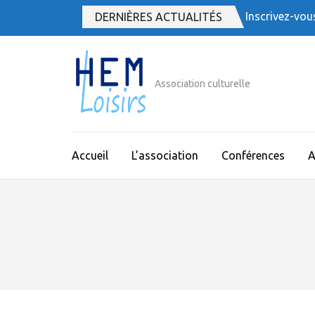
Aller
Inscrivez-vou
DERNIÈRES ACTUALITÉS
au
contenu
(Pressez
Entrée)
Association culturelle
Accueil
L’association
Conférences
A