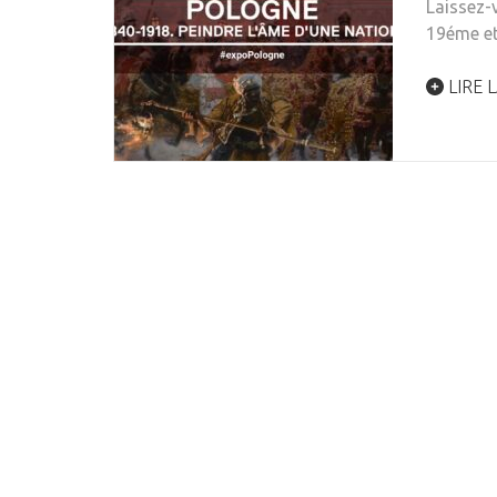
Laissez-
19éme e
LIRE L