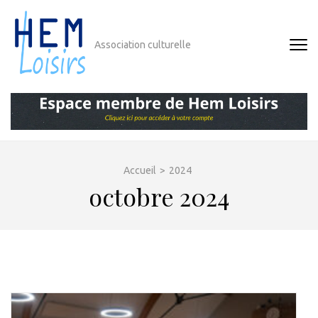
Aller
au
contenu
Association culturelle
(Pressez
Entrée)
Accueil
>
2024
octobre 2024