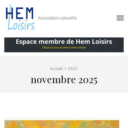
Aller
au
contenu
Association culturelle
(Pressez
Entrée)
Accueil
>
2025
novembre 2025