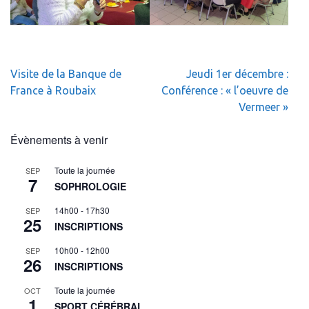
Navigation
Visite de la Banque de
Jeudi 1er décembre :
de
France à Roubaix
Conférence : « l’oeuvre de
l’article
Vermeer »
Évènements à venir
Toute la journée
SEP
7
SOPHROLOGIE
14h00
-
17h30
SEP
25
INSCRIPTIONS
10h00
-
12h00
SEP
26
INSCRIPTIONS
Toute la journée
OCT
1
SPORT CÉRÉBRAL