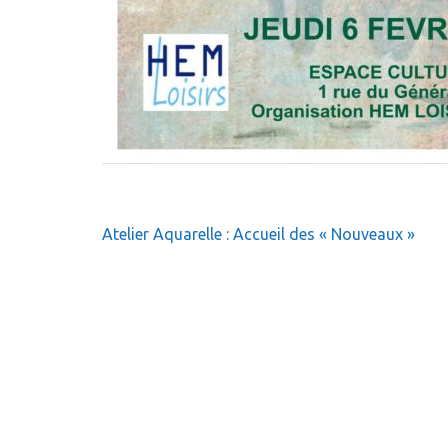
Navigation
Atelier Aquarelle : Accueil des « Nouveaux »
de
l’article