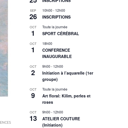
INSCRIPTIONS
10h00
-
12h00
SEP
26
INSCRIPTIONS
Toute la journée
OCT
1
SPORT CÉRÉBRAL
18h00
OCT
1
CONFERENCE
INAUGURABLE
9h00
-
12h00
OCT
2
Initiation à l’aquarelle (1er
groupe)
Toute la journée
OCT
9
Art floral: Kilim, perles et
roses
9h00
-
12h00
OCT
13
ATELIER COUTURE
ENCES
(Initiation)