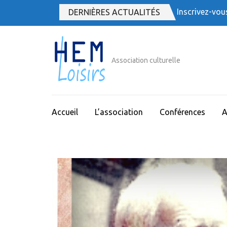
Aller
Inscrivez-vou
DERNIÈRES ACTUALITÉS
au
contenu
(Pressez
Entrée)
Association culturelle
Accueil
L’association
Conférences
A