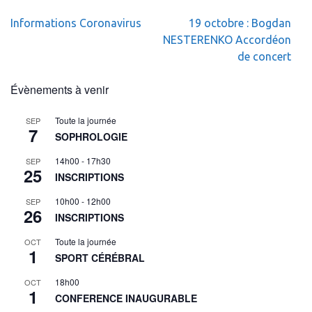
Navigation
Informations Coronavirus
19 octobre : Bogdan
de
NESTERENKO Accordéon
l’article
de concert
Évènements à venir
Toute la journée
SEP
7
SOPHROLOGIE
14h00
-
17h30
SEP
25
INSCRIPTIONS
10h00
-
12h00
SEP
26
INSCRIPTIONS
Toute la journée
OCT
1
SPORT CÉRÉBRAL
18h00
OCT
1
CONFERENCE INAUGURABLE