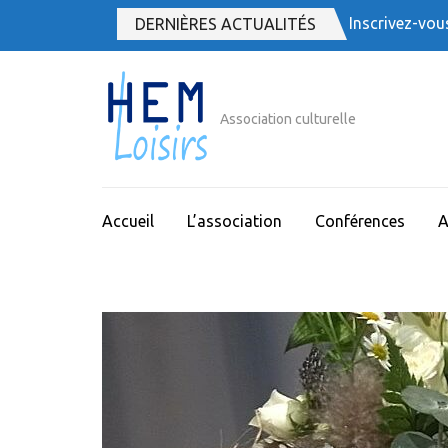
Aller
Inscrivez-vou
DERNIÈRES ACTUALITÉS
au
contenu
(Pressez
Entrée)
Association culturelle
Accueil
L’association
Conférences
A