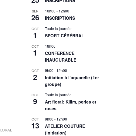
INSCRIPTIONS
10h00
-
12h00
SEP
26
INSCRIPTIONS
Toute la journée
OCT
1
SPORT CÉRÉBRAL
18h00
OCT
1
CONFERENCE
INAUGURABLE
9h00
-
12h00
OCT
2
Initiation à l’aquarelle (1er
groupe)
Toute la journée
OCT
9
Art floral: Kilim, perles et
roses
9h00
-
12h00
OCT
13
ATELIER COUTURE
FLORAL
(Initiation)